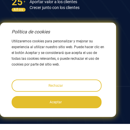
25
Aportar valor a los clientes
+
Crecer junto con los clientes
Años
Contáctenos
Política de cookies
Edificio 12, n.º 9, calle Xingyang, Wuxi 214082, Jiangsu,
Utilizaremos cookies para personalizar y mejorar su
China
experiencia al utilizar nuestro sitio web. Puede hacer clic en
0086 510 8580 8562
el botón Aceptar y se considerará que acepta el uso de
0086 152 5144 1199
todas las cookies relevantes, o puede rechazar el uso de
cookies por parte del sitio web.
info@nodha.com
ventas@nodha.com
Rechazar
Síganos:
Aceptar
Copyright ©2023 NODHA Industrial Co.,Ltd. Todos los derechos
reservados
Mapa del sitio