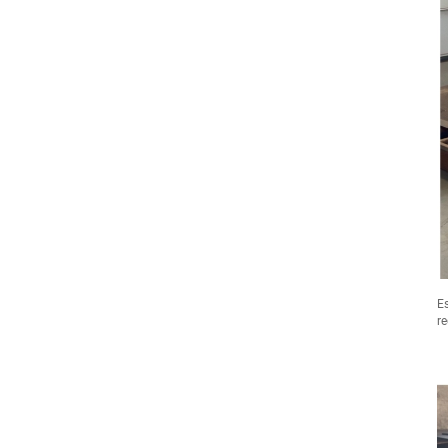
Es
re