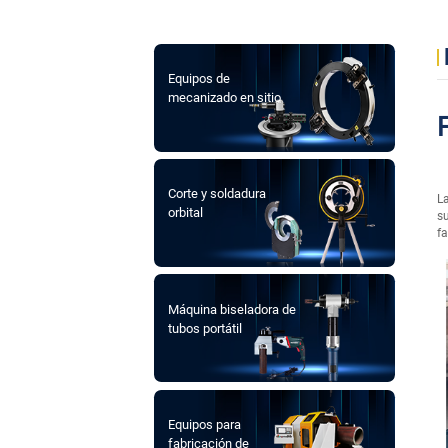
Equipos de
mecanizado en sitio
Corte y soldadura
La
orbital
su
fa
Máquina biseladora de
tubos portátil
Equipos para
fabricación de