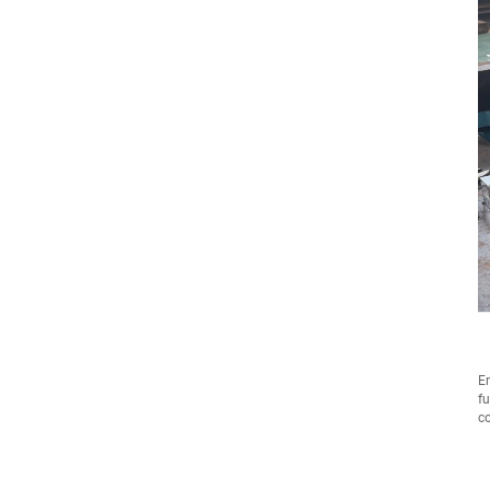
En
fu
co