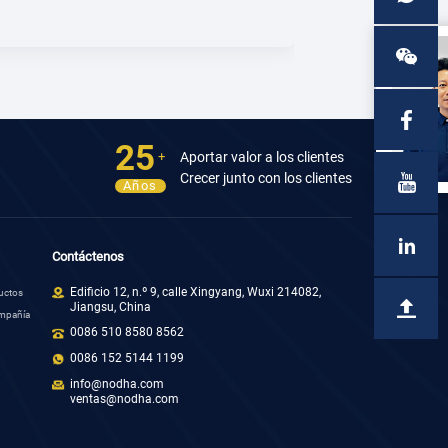
contenedores cisterna --- NT TANK
Mar 31,2025
Kunshan, Jiangsu
25
Aportar valor a los clientes
+
Crecer junto con los clientes
Años
Contáctenos
Edificio 12, n.º 9, calle Xingyang, Wuxi 214082,
ductos
Jiangsu, China
ompañía
0086 510 8580 8562
0086 152 5144 1199
info@nodha.com
ventas@nodha.com