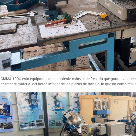
 GMMA-100U está equipado con un potente cabezal de fresado que garantiza operac
icazmente material del borde inferior de las piezas de trabajo, lo que da como resul