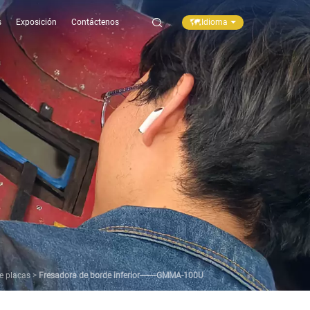
Idioma
s
Exposición
Contáctenos
e placas
>
Fresadora de borde inferior--------GMMA-100U