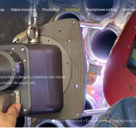
asa
Sobre nosotros
Productos
Solicitud
Pantalones cortos
Noticia
cipientes a presión, construcción naval
ucturas de acero, etc.
Casa
>
Solicitud
>
Equipos para el mecanizado d