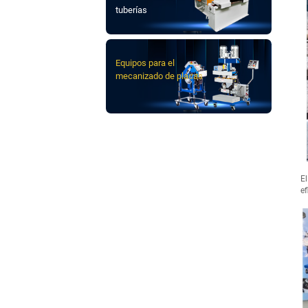
tuberías
Equipos para el
mecanizado de placas
El
ef