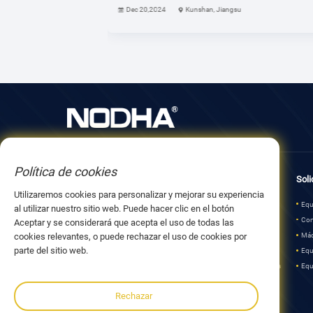
Dec 20,2024
Kunshan, Jiangsu
Política de cookies
Sobre nosotros
Productos
Soli
Utilizaremos cookies para personalizar y mejorar su experiencia
Acerca de NODHA
Equipos de mecanizado in situ
Equ
al utilizar nuestro sitio web. Puede hacer clic en el botón
Socio de la empresa
Corte y soldadura orbital
Cor
Aceptar y se considerará que acepta el uso de todas las
Desarrollo
Máquina biseladora de tubos portátil
Máq
cookies relevantes, o puede rechazar el uso de cookies por
parte del sitio web.
Equipos para fabricación de tuberías
Equ
Equipos para el mecanizado de placas
Equ
Rechazar