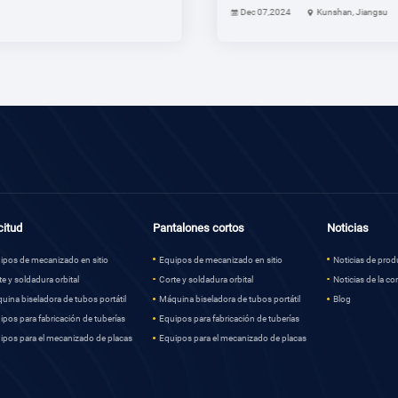
Dec 07,2024
Kunshan, Jiangsu
citud
Pantalones cortos
Noticias
ipos de mecanizado en sitio
Equipos de mecanizado en sitio
Noticias de pro
te y soldadura orbital
Corte y soldadura orbital
Noticias de la c
uina biseladora de tubos portátil
Máquina biseladora de tubos portátil
Blog
ipos para fabricación de tuberías
Equipos para fabricación de tuberías
ipos para el mecanizado de placas
Equipos para el mecanizado de placas