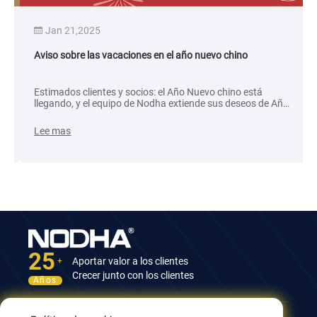
Jan 21,2025
Aviso sobre las vacaciones en el año nuevo chino
Estimados clientes y socios: el Año Nuevo chino está
llegando, y el equipo de Nodha extiende sus deseos de Año
Nuevo más sinceros para usted. Comenzaremos nuestras
vacaciones el 24 de enero y volveremos a trabajar el 4 de
Lee mas
febrero.
25
Aportar valor a los clientes
+
Crecer junto con los clientes
Años