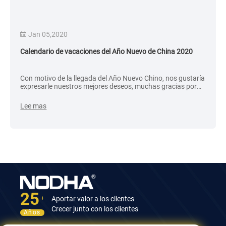
Jan 05,2020
Calendario de vacaciones del Año Nuevo de China 2020
Con motivo de la llegada del Año Nuevo Chino, nos gustaría
expresarle nuestros mejores deseos, muchas gracias por
su siempre apoyo en los últimos años. Sabemos que no nos
está yendo bien en algunas áreas, pero nunca hemos
Lee mas
dejado de mejorar nuestra calidad y servicio. Si no está
satisfecho con algo, díganoslo directamente.
25
Aportar valor a los clientes
+
Crecer junto con los clientes
Años