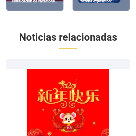
Notificación de vacaciones
Próxima exposición:
del Año Nuevo Chino
STEELFAB 2018 Sharjah,
Emiratos Árabes Unidos
Noticias relacionadas