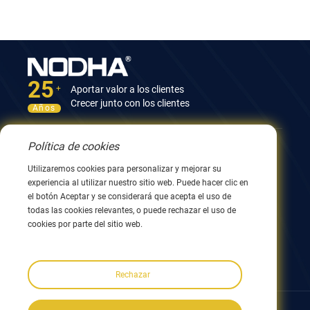
25
Aportar valor a los clientes
+
Crecer junto con los clientes
Años
Política de cookies
Contáctenos
Utilizaremos cookies para personalizar y mejorar su
Edificio 12, n.º 9, calle Xingyang, Wuxi 214082, Jiangsu,
experiencia al utilizar nuestro sitio web. Puede hacer clic en
China
el botón Aceptar y se considerará que acepta el uso de
0086 510 8580 8562
todas las cookies relevantes, o puede rechazar el uso de
0086 152 5144 1199
cookies por parte del sitio web.
info@nodha.com
ventas@nodha.com
Rechazar