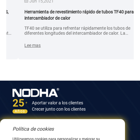
Jun 15,2021
Herramienta de revestimiento rápido de tubos TF40 para
intercambiador de calor
TF40 se utiliza para refrentar rápidamente los tubos de
diferentes longitudes del intercambiador de calor. La
sujeción neumática automática, la estructura de longitud
fija y la estructura de alimentación tipo palanca pueden
Lee mas
mejorar en gran medida la eficiencia del trabajo.
Características: Sujeción automática por aire Alimentación
de herramienta por palanca Refrentado rápido en
segundos Para obtener más información, contáctenos o
lea el folleto a continuación.
25
Aportar valor a los clientes
+
Crecer junto con los clientes
Años
Política de cookies
Contáctenos
Utilizaremos cookies para personalizar y mejorar su