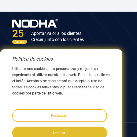
25
Aportar valor a los clientes
+
Crecer junto con los clientes
Años
Política de cookies
Contáctenos
Utilizaremos cookies para personalizar y mejorar su
Edificio 12, n.º 9, calle Xingyang, Wuxi 214082, Jiangsu,
experiencia al utilizar nuestro sitio web. Puede hacer clic en
China
el botón Aceptar y se considerará que acepta el uso de
0086 510 8580 8562
todas las cookies relevantes, o puede rechazar el uso de
0086 152 5144 1199
cookies por parte del sitio web.
info@nodha.com
ventas@nodha.com
Rechazar
Síganos:
Aceptar