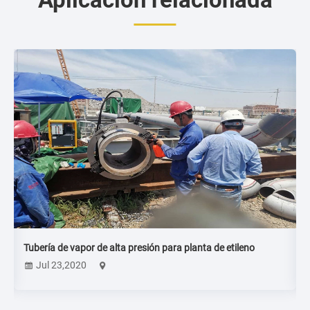
Tubería de vapor de alta presión para planta de etileno
F
f
Jul 23,2020