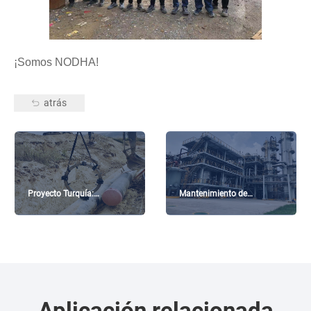
¡Somos NODHA!
atrás
Proyecto Turquía:
Mantenimiento de
Mantenimiento de tubería
oleoductos de HNEC en el
de 40″
centro de China
Aplicación relacionada