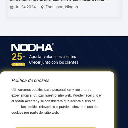
Dammam – Arabia Saudita
Jul 24,2024
Zhoushan, Ningbo
25
Aportar valor a los clientes
+
Crecer junto con los clientes
Años
Política de cookies
Contáctenos
Utilizaremos cookies para personalizar y mejorar su
Edificio 12, n.º 9, calle Xingyang, Wuxi 214082, Jiangsu,
experiencia al utilizar nuestro sitio web. Puede hacer clic en
China
el botón Aceptar y se considerará que acepta el uso de
0086 510 8580 8562
todas las cookies relevantes, o puede rechazar el uso de
0086 152 5144 1199
cookies por parte del sitio web.
info@nodha.com
ventas@nodha.com